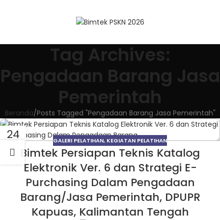
Tag Archives:
Pengadaan Barang Jasa
Pemerintah
Beranda
Posts Tagged "Pengadaan Barang Jasa Pemerintah"
24
GALERI PELATIHAN
,
KEGIATAN PELATIHAN
FEB
Bimtek Persiapan Teknis Katalog
Elektronik Ver. 6 dan Strategi E-
Purchasing Dalam Pengadaan
Barang/Jasa Pemerintah, DPUPR
Kapuas, Kalimantan Tengah