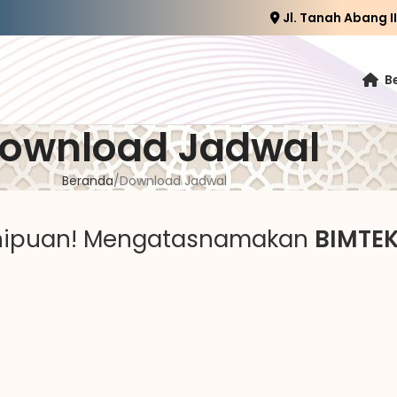
Jl. Tanah Abang I
B
ownload Jadwal
Beranda
Download Jadwal
enipuan! Mengatasnamakan
BIMTEK