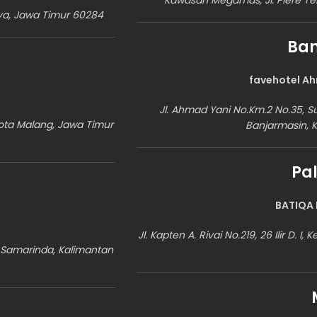
Kawasan Megamas, Jl. Piere Te
aya, Jawa Timur 60284
Ban
favehotel A
Jl. Ahmad Yani No.Km.2 No.35, S
 Kota Malang, Jawa Timur
Banjarmasin, 
Pa
BATIQA 
Jl. Kapten A. Rivai No.219, 26 Ilir D. I
a Samarinda, Kalimantan