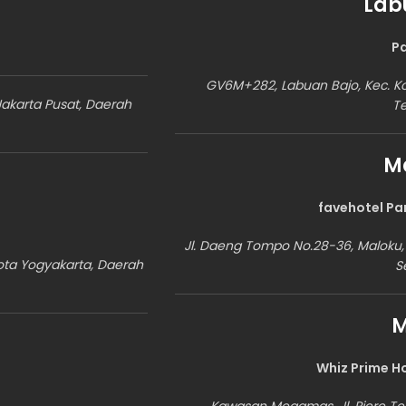
Lab
Pa
GV6M+282, Labuan Bajo, Kec. K
Jakarta Pusat, Daerah
T
M
favehotel Pa
Jl. Daeng Tompo No.28-36, Maloku,
ota Yogyakarta, Daerah
S
Whiz Prime 