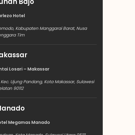
uhan Bajo
rlezo Hotel
omodo, Kabupaten Manggarai Barat, Nusa
enggara Tim
akassar
ntai Losari – Makassar
 Kec. Ujung Pandang, Kota Makassar, Sulawesi
elatan 90112
Manado
Hotel Megamas Manado