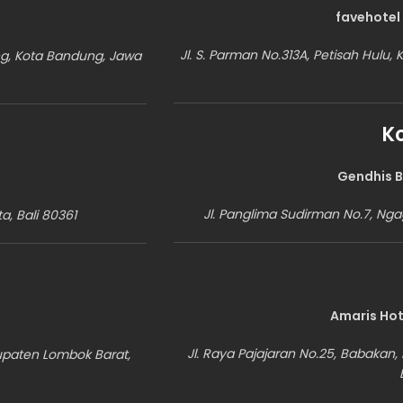
favehotel
Jl. S. Parman No.313A, Petisah Hulu
ng, Kota Bandung, Jawa
K
Gendhis B
Jl. Panglima Sudirman No.7, Ngag
ta, Bali 80361
Amaris Hot
Jl. Raya Pajajaran No.25, Babaka
bupaten Lombok Barat,