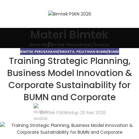
Materi Bimtek
Beranda
Bimtek Perusahaan/Swasta
BIMTEK PERUSAHAAN/SWASTA
,
PELATIHAN BUMN/BUMD
Training Strategic Planning,
Business Model Innovation &
Corporate Sustainability for
BUMN and Corporate
Bimtek PSKN
Hidup 26 Mei 2026