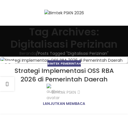
Tag Archives:
Digitalisasi Perizinan
Beranda
Posts Tagged "Digitalisasi Perizinan"
BIMTEK PEMERINTAH
02
Strategi Implementasi OSS RBA
MAR
2026 di Pemerintah Daerah
Bimtek PSKN
LANJUTKAN MEMBACA