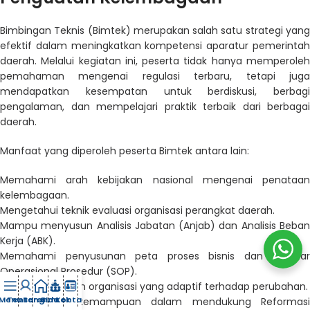
Bimbingan Teknis (Bimtek) merupakan salah satu strategi yang
efektif dalam meningkatkan kompetensi aparatur pemerintah
daerah. Melalui kegiatan ini, peserta tidak hanya memperoleh
pemahaman mengenai regulasi terbaru, tetapi juga
mendapatkan kesempatan untuk berdiskusi, berbagi
pengalaman, dan mempelajari praktik terbaik dari berbagai
daerah.
Manfaat yang diperoleh peserta Bimtek antara lain:
Memahami arah kebijakan nasional mengenai penataan
kelembagaan.
Mengetahui teknik evaluasi organisasi perangkat daerah.
Mampu menyusun Analisis Jabatan (Anjab) dan Analisis Beban
Kerja (ABK).
Memahami penyusunan peta proses bisnis dan Standar
Operasional Prosedur (SOP).
Mengembangkan organisasi yang adaptif terhadap perubahan.
Menu
Tentang
Beranda
Bimtek
Kontak
Meningkatkan kemampuan dalam mendukung Reformasi