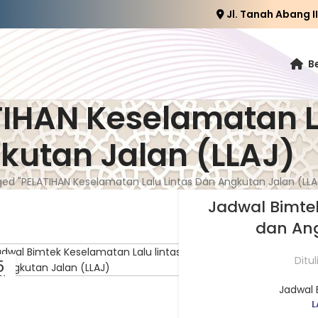
Jl. Tanah Abang I
B
TIHAN Keselamatan L
kutan Jalan (LLAJ)
ed "PELATIHAN Keselamatan Lalu Lintas Dan Angkutan Jalan (LLA
Jadwal Bimtek
dan Ang
Ditul
5
N
Jadwal 
L