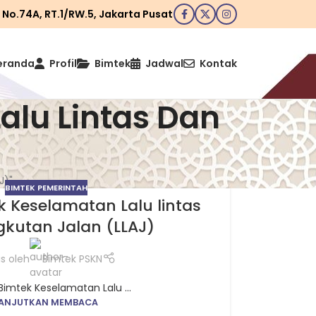
I No.74A, RT.1/RW.5, Jakarta Pusat
eranda
Profil
Bimtek
Jadwal
Kontak
alu Lintas Dan
J)"
BIMTEK PEMERINTAH
 Keselamatan Lalu lintas
kutan Jalan (LLAJ)
is oleh
Bimtek PSKN
Bimtek Keselamatan Lalu ...
ANJUTKAN MEMBACA