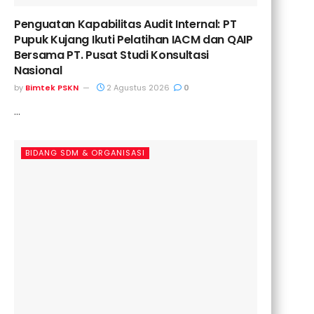
Penguatan Kapabilitas Audit Internal: PT
Pupuk Kujang Ikuti Pelatihan IACM dan QAIP
Bersama PT. Pusat Studi Konsultasi
Nasional
by
Bimtek PSKN
2 Agustus 2026
0
...
BIDANG SDM & ORGANISASI