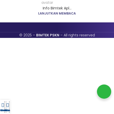
Info Bimtek Apl...
LANJUTKAN MEMBACA
© 2025 –
BIMTEK PSKN
– All rights reserved
Tentang
Menu
Beranda
Bimtek
Kontak