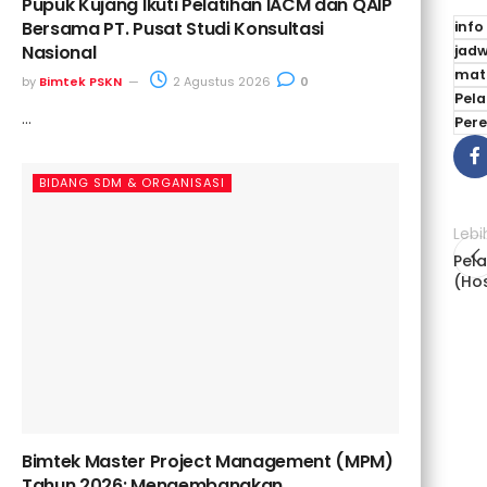
Pupuk Kujang Ikuti Pelatihan IACM dan QAIP
Bersama PT. Pusat Studi Konsultasi
inf
Nasional
jad
mat
by
Bimtek PSKN
2 Agustus 2026
0
Pel
...
Per
BIDANG SDM & ORGANISASI
Lebi
Pel
(Hos
Bimtek Master Project Management (MPM)
Tahun 2026: Mengembangkan