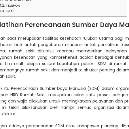
TELEPON
EMAIL
latihan Perencanaan Sumber Daya Ma
ah sakit merupakan fasilitas kesehatan rujukan utama bagi 
ehatan baik untuk pengobatan maupun untuk pemulihan kese
ma, rumah sakit dituntut mampu memberikan pelayanan y
ayanan kesehatan yang komprehensif adalah berbagai bentuk 
tu tim multi disiplin sesuai kebutuhan pasien. SDM di ruma
kembangnya rumah sakit dan menjadi tolak ukur penting dala
h sakit.
uk itu Perencanaan
Sumber Daya Manusia
(SDM) dalam organis
pun HRD Rumah Sakit merupakan salah satu proses penge
ing dan wajib dilakukan untuk meningkatkan pelayanan dan produ
t ini telah dilaksanakan oleh hampir semua organisasi dala
ufaktur.
gan adanya perencanaan SDM atau manpower planning dih