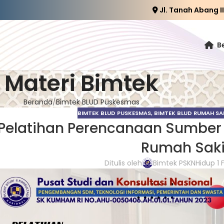
Jl. Tanah Abang I
B
Materi Bimtek
Beranda
Bimtek BLUD Puskesmas
BIMTEK BLUD PUSKESMAS
,
BIMTEK BLUD RUMAH SA
Pelatihan Perencanaan Sumber
Rumah Saki
Ditulis oleh
Bimtek PSKN
Hidup 1 