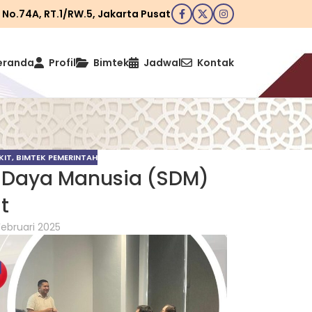
I No.74A, RT.1/RW.5, Jakarta Pusat
eranda
Profil
Bimtek
Jadwal
Kontak
KIT
,
BIMTEK PEMERINTAH
 Daya Manusia (SDM)
t
Februari 2025