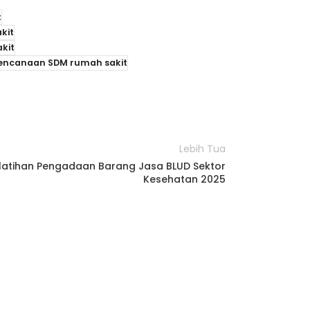
t
kit
kit
encanaan SDM rumah sakit
Lebih Tua
latihan Pengadaan Barang Jasa BLUD Sektor
Kesehatan 2025