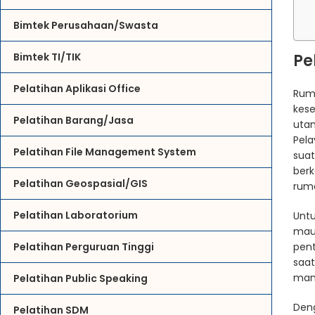
Bimtek Perusahaan/Swasta
Pe
Bimtek TI/TIK
Pelatihan Aplikasi Office
Rum
kes
Pelatihan Barang/Jasa
uta
Pel
Pelatihan File Management System
sua
ber
Pelatihan Geospasial/GIS
ruma
Pelatihan Laboratorium
Unt
mau
pent
Pelatihan Perguruan Tinggi
saa
man
Pelatihan Public Speaking
Den
Pelatihan SDM